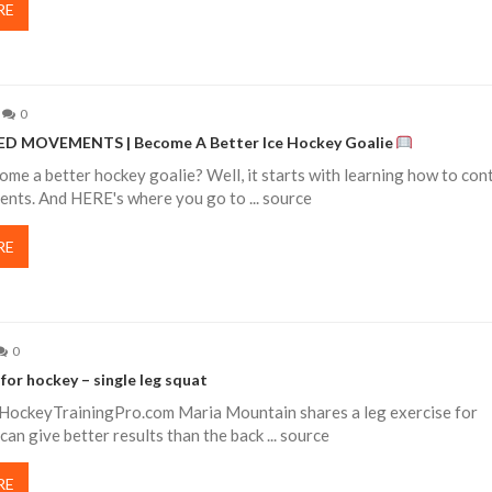
RE
0
 MOVEMENTS | Become A Better Ice Hockey Goalie
me a better hockey goalie? Well, it starts with learning how to con
nts. And HERE's where you go to ... source
RE
0
 for hockey – single leg squat
HockeyTrainingPro.com Maria Mountain shares a leg exercise for
can give better results than the back ... source
RE