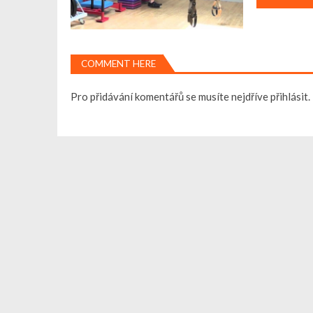
p
ě
COMMENT HERE
v
Pro přidávání komentářů se musíte nejdříve
přihlásit
.
e
k