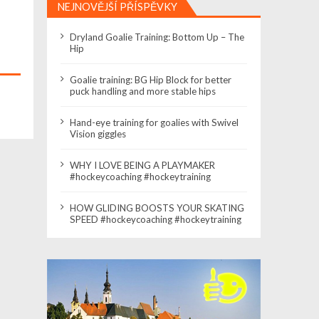
NEJNOVĚJŠÍ PŘÍSPĚVKY
Dryland Goalie Training: Bottom Up – The
Hip
Goalie training: BG Hip Block for better
puck handling and more stable hips
Hand-eye training for goalies with Swivel
Vision giggles
WHY I LOVE BEING A PLAYMAKER
#hockeycoaching #hockeytraining
HOW GLIDING BOOSTS YOUR SKATING
SPEED #hockeycoaching #hockeytraining