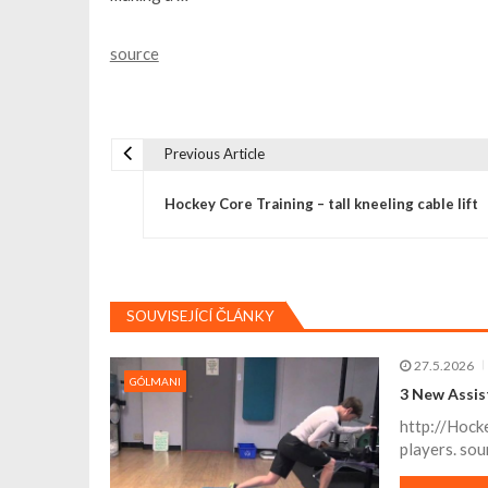
source
Previous Article
N
Hockey Core Training – tall kneeling cable lift
a
v
SOUVISEJÍCÍ ČLÁNKY
i
27.5.2026
GÓLMANI
g
3 New Assis
http://Hock
a
players. sou