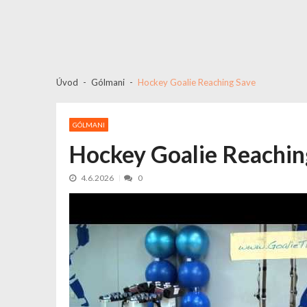
Úvod
Gólmani
Hockey Goalie Reaching Save
GÓLMANI
Hockey Goalie Reachin
4.6.2026
0