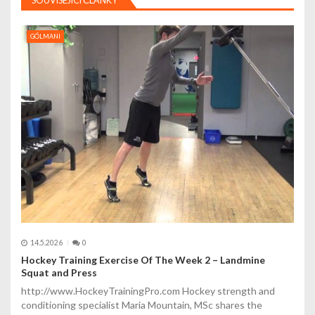
SOUVISEJÍCÍ ČLÁNKY
c
e
GÓLMANI
p
r
o
p
ř
í
s
p
14.5.2026
0
Hockey Training Exercise Of The Week 2 – Landmine
ě
Squat and Press
v
http://www.HockeyTrainingPro.com Hockey strength and
conditioning specialist Maria Mountain, MSc shares the