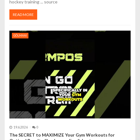
e
hockey training ... source
k
READ MORE
GÓLMANI
19.6.2026
0
The SECRET to MAXIMIZE Your Gym Workouts for