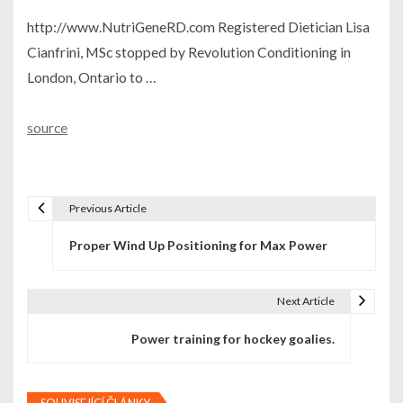
http://www.NutriGeneRD.com Registered Dietician Lisa
Cianfrini, MSc stopped by Revolution Conditioning in
London, Ontario to …
source
Previous Article
N
Proper Wind Up Positioning for Max Power
a
v
Next Article
i
Power training for hockey goalies.
g
a