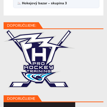
Hokejový bazar – skupina 3
DOPORUČUJEME:
DOPORUČUJEME