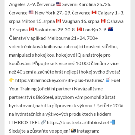
Angeles 7.–9. července
Severní Karolína 25./26.
července
New York 27.–29. července
Calgary 1.–3.
srpna Milton 15. srpna
Vaughan 16. srpna
Oshawa
17. srpna
Saskatoon 29. 30. 8.
Londýn 3. 9.
Členství v aplikaci Melbourne 21.–24. 700+
videotréninková knihovna zahrnující bruslení, střelbu,
manipulaci s hokejkou, hokejové IQ a nástroje pro
koučování. Připojte se k více než 10 000 členům z více
než 40 zemí a začněte hrát nejlepší hokej svého života!
https://itrainhockey.com/ith-plus-features/
Fuel
Your Training (oficiální partner) Navázali jsme
partnerství s BioSteel, abychom vám pomohli zůstat
hydratovaní, nabití a připraveni k výkonu. Ušetřete 20 %
na hydratačních a výživových produktech s kódem
ITHBIOSTEEL
https://biosteel.ca/ithbiosteel
Sledujte a zůstaňte ve spojení
Instagram: