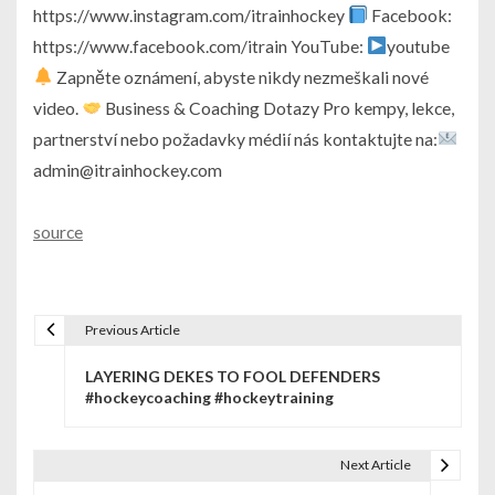
https://www.instagram.com/itrainhockey
Facebook:
https://www.facebook.com/itrain
YouTube:
youtube
Zapněte oznámení, abyste nikdy nezmeškali nové
video.
Business & Coaching Dotazy Pro kempy, lekce,
partnerství nebo požadavky médií nás kontaktujte na:
admin@itrainhockey.com
source
Previous Article
N
LAYERING DEKES TO FOOL DEFENDERS
a
#hockeycoaching #hockeytraining
v
i
Next Article