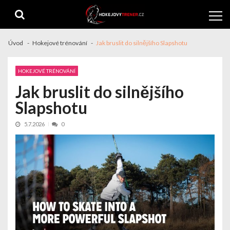
Skip
Skip
to
to
navigation
content
Úvod
Hokejové trénování
Jak bruslit do silnějšího Slapshotu
HOKEJOVÉ TRÉNOVÁNÍ
Jak bruslit do silnějšího
Slapshotu
5.7.2026
0