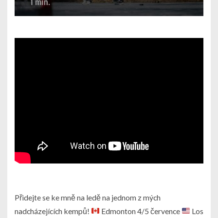
Přidejte se ke mně na ledě na jednom z mých
nadcházejících kempů!
Edmonton 4/5 července
Los