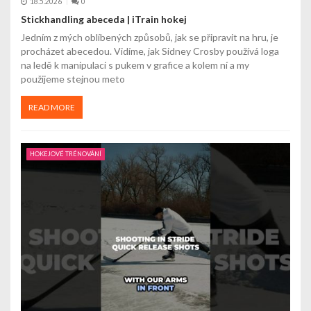
18.5.2026
0
v
Stickhandling abeceda | iTrain hokej
Jedním z mých oblíbených způsobů, jak se připravit na hru, je
e
procházet abecedou. Vidíme, jak Sidney Crosby používá loga
na ledě k manipulaci s pukem v grafice a kolem ní a my
k
použijeme stejnou meto
READ MORE
HOKEJOVÉ TRÉNOVÁNÍ