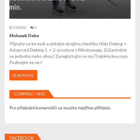
9.4.2026
0
Mohawk Deke
Připojte se ke mně a získejte dvojitou hlavičku třídy Deking +
Advanced Deking 1. + 2. prosince v Mississauga. Zúčastněte
se jednoho nebo obou! Zaregistrujte se na iTrainHockey.com
Podívejte se na t
READ MORE
COMMENT HERE
Pro přidávání komentářů se musíte nejdříve
přihlásit
.
FACEBOOK