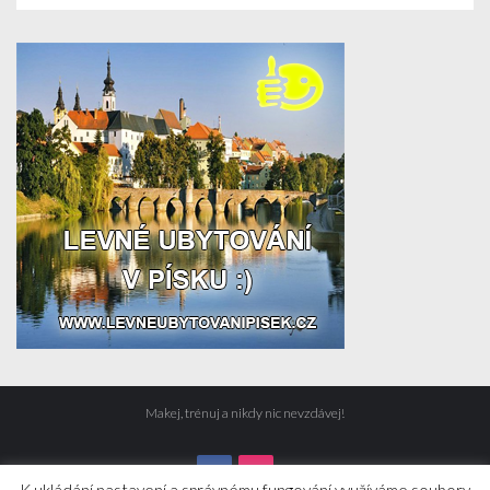
Makej, trénuj a nikdy nic nevzdávej!