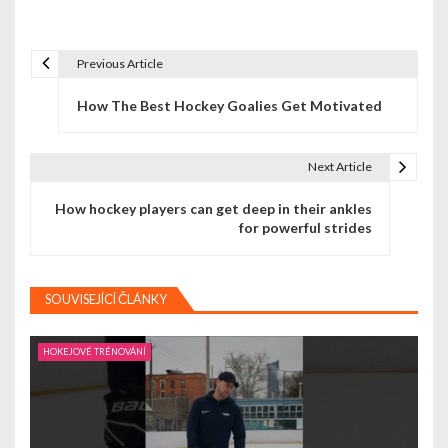
Previous Article
N
How The Best Hockey Goalies Get Motivated
a
v
Next Article
i
How hockey players can get deep in their ankles
g
for powerful strides
a
c
SOUVISEJÍCÍ ČLÁNKY
e
HOKEJOVÉ TRÉNOVÁNÍ
p
r
o