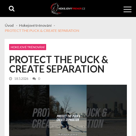
Skip
Skip
to
to
navigation
content
Úvod
Hokejové trénování
PROTECT THE PUCK & CREATE SEPARATION
HOKEJOVÉ TRÉNOVÁNÍ
PROTECT THE PUCK &
CREATE SEPARATION
18.5.2026
0