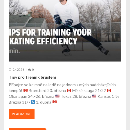
9.4.2026
0
Tipy pro trénink bruslení
Připojte se ke mně na ledě na jednom z mých nadcházejících
kempů!
Brantford 20. března
Mississauga 21/22
Okanagan 24.–26. března
Texas 28. března
Kansas City
Března 31/7
1. dubna
READ MORE