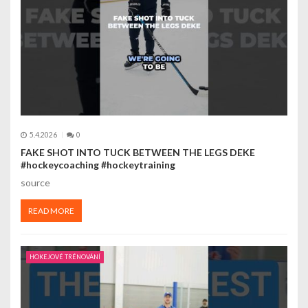
p
ř
í
s
p
5.4.2026
0
ě
FAKE SHOT INTO TUCK BETWEEN THE LEGS DEKE
#hockeycoaching #hockeytraining
v
source
e
READ MORE
k
HOKEJOVÉ TRÉNOVÁNÍ