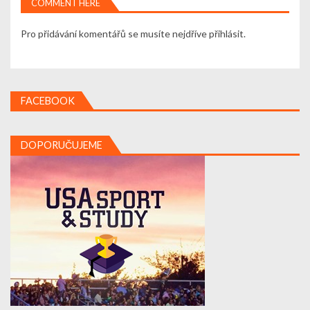
COMMENT HERE
Pro přidávání komentářů se musíte nejdříve
přihlásit
.
FACEBOOK
DOPORUČUJEME