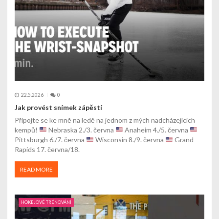
22.5.2026
0
Jak provést snímek zápěstí
Připojte se ke mně na ledě na jednom z mých nadcházejících
kempů!
Nebraska 2./3. června
Anaheim 4./5. června
Pittsburgh 6./7. června
Wisconsin 8./9. června
Grand
Rapids 17. června/18.
READ MORE
HOKEJOVÉ TRÉNOVÁNÍ