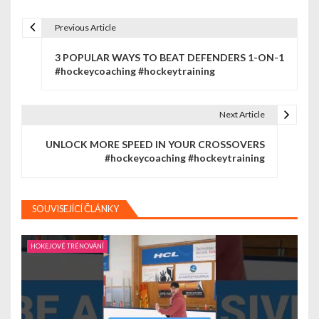
Previous Article
N
3 POPULAR WAYS TO BEAT DEFENDERS 1-ON-1
a
#hockeycoaching #hockeytraining
v
i
Next Article
g
UNLOCK MORE SPEED IN YOUR CROSSOVERS
#hockeycoaching #hockeytraining
a
c
SOUVISEJÍCÍ ČLÁNKY
e
p
HOKEJOVÉ TRÉNOVÁNÍ
r
o