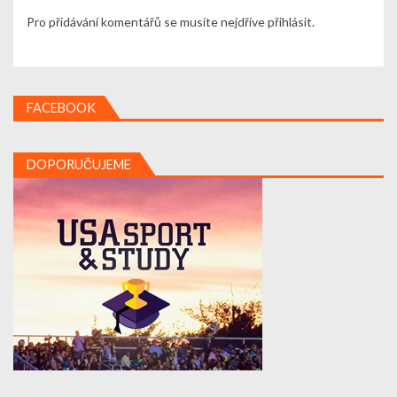
Pro přidávání komentářů se musíte nejdříve
přihlásit
.
FACEBOOK
DOPORUČUJEME