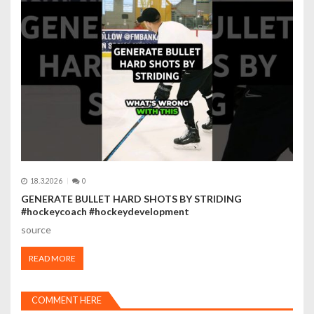
18.3.2026
0
GENERATE BULLET HARD SHOTS BY STRIDING
#hockeycoach #hockeydevelopment
source
READ MORE
COMMENT HERE