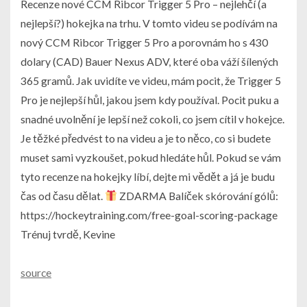
Recenze nové CCM Ribcor Trigger 5 Pro – nejlehčí (a
nejlepší?) hokejka na trhu. V tomto videu se podívám na
nový CCM Ribcor Trigger 5 Pro a porovnám ho s 430
dolary (CAD) Bauer Nexus ADV, které oba váží šílených
365 gramů. Jak uvidíte ve videu, mám pocit, že Trigger 5
Pro je nejlepší hůl, jakou jsem kdy používal. Pocit puku a
snadné uvolnění je lepší než cokoli, co jsem cítil v hokejce.
Je těžké předvést to na videu a je to něco, co si budete
muset sami vyzkoušet, pokud hledáte hůl. Pokud se vám
tyto recenze na hokejky líbí, dejte mi vědět a já je budu
čas od času dělat.
ZDARMA Balíček skórování gólů:
https://hockeytraining.com/free-goal-scoring-package
Trénuj tvrdě, Kevine
source