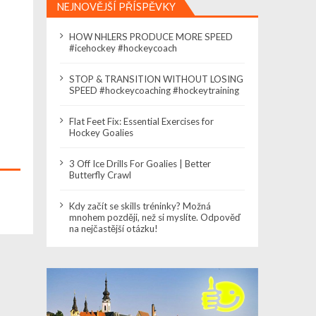
NEJNOVĚJŠÍ PŘÍSPĚVKY
HOW NHLERS PRODUCE MORE SPEED
#icehockey #hockeycoach
STOP & TRANSITION WITHOUT LOSING
SPEED #hockeycoaching #hockeytraining
Flat Feet Fix: Essential Exercises for
Hockey Goalies
3 Off Ice Drills For Goalies | Better
Butterfly Crawl
Kdy začít se skills tréninky? Možná
mnohem později, než si myslíte. Odpověď
na nejčastější otázku!