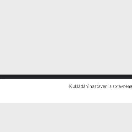
K ukládání nastavení a správnému
Makej, trénuj a nikdy nic nevzdávej!
© 2026 Hokejovytrener.cz | Tréninkové tipy, videa a hoke
Theme :
VMagazine Lite