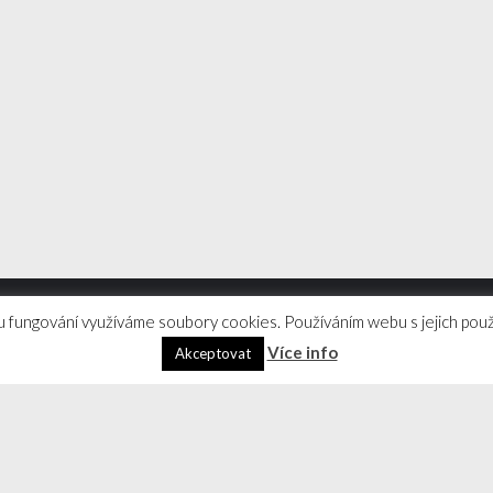
 fungování využíváme soubory cookies. Používáním webu s jejich použ
Více info
Akceptovat
jové dovednosti | WordPress