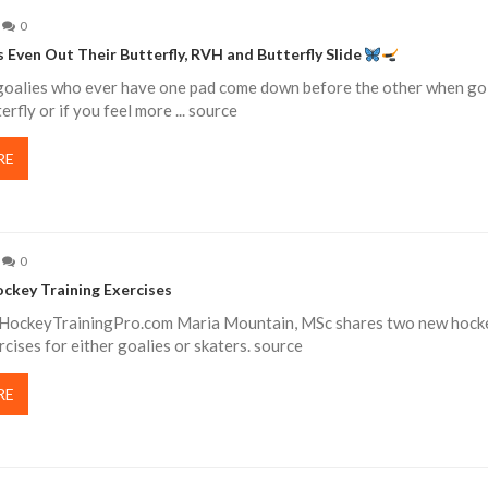
0
 Even Out Their Butterfly, RVH and Butterfly Slide
goalies who ever have one pad come down before the other when go
erfly or if you feel more ... source
RE
0
key Training Exercises
HockeyTrainingPro.com Maria Mountain, MSc shares two new hock
rcises for either goalies or skaters. source
RE