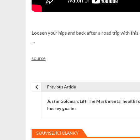
Loosen your hips and back after a road trip with this
…
source
Previous Article
N
Justin Goldman: Lift The Mask mental health f
a
hockey goalies
v
SOUVISEJÍCÍ ČLÁNKY