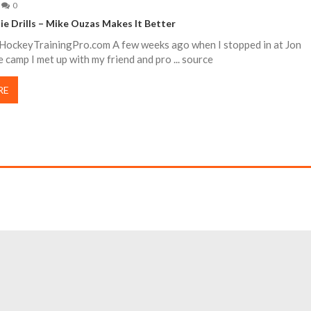
0
ie Drills – Mike Ouzas Makes It Better
HockeyTrainingPro.com A few weeks ago when I stopped in at Jon
e camp I met up with my friend and pro ... source
RE