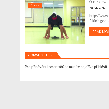
ř
11.6.2026
GÓLMANI
Off-Ice Goal
í
http://www.
Elkin's goali
s
READ MO
p
ě
COMMENT HERE
v
Pro přidávání komentářů se musíte nejdříve
přihlásit
.
e
k