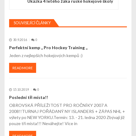
Ukázka 4 letého žáka ruské hokejové školy
g
a
SOUVISEJÍCÍ ČLÁNKY
c
e
30.9.2016
0
Perfektní kemp ,, Pro Hockey Training ,,
p
Jeden z nejlepších hokejových kempů :)
r
READ MORE
o
p
15.10.2019
0
ř
Poslední tři místa!!
í
OBROVSKÁ PŘÍLEŽITOST PRO ROČNÍKY 2007 A
2008!!TURNAJ POŘÁDANÝ NY ISLANDERS + ZÁPAS NHL +
s
výlety po NEW YORKU.Termín: 13. - 21. ledna 2020 Zbývají již
pouze tři místa!!! Neváhejte! Více in
p
READ MORE