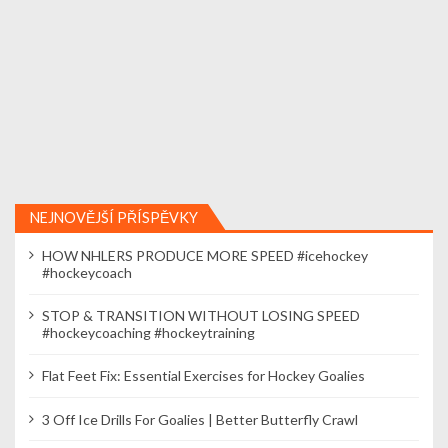
NEJNOVĚJŠÍ PŘÍSPĚVKY
HOW NHLERS PRODUCE MORE SPEED #icehockey
#hockeycoach
STOP & TRANSITION WITHOUT LOSING SPEED
#hockeycoaching #hockeytraining
Flat Feet Fix: Essential Exercises for Hockey Goalies
3 Off Ice Drills For Goalies | Better Butterfly Crawl