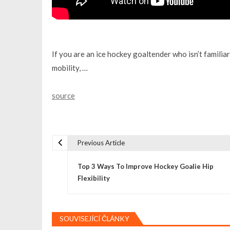
If you are an ice hockey goaltender who isn’t famili
mobility, …
source
Previous Article
N
Top 3 Ways To Improve Hockey Goalie Hip
a
Flexibility
v
SOUVISEJÍCÍ ČLÁNKY