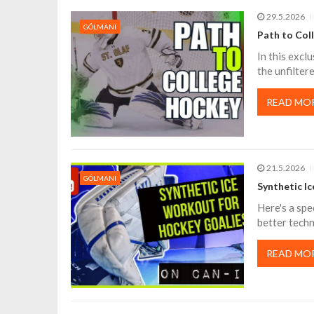
i
29.5.2026
GÓLMANI
g
Path to Coll
In this excl
a
the unfilter
c
READ MO
e
21.5.2026
p
GÓLMANI
Synthetic I
r
Here's a spe
better techni
o
READ MO
p