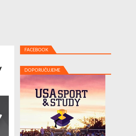
FACEBOOK
y
DOPORUČUJEME