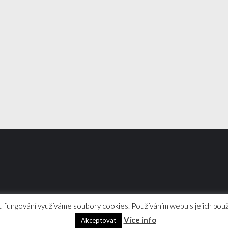
 fungování využíváme soubory cookies. Používáním webu s jejich použ
jové dovednosti | WordPress
Více info
Akceptovat