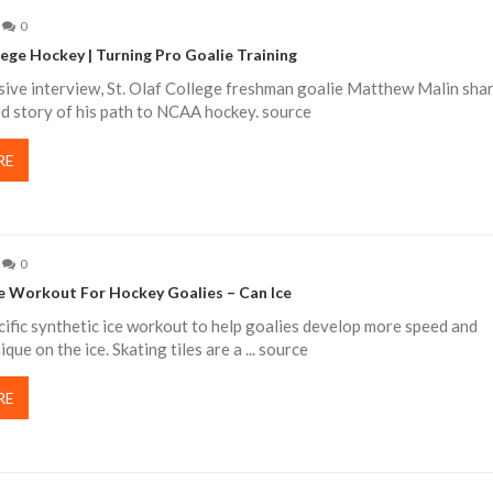
0
ege Hockey | Turning Pro Goalie Training
usive interview, St. Olaf College freshman goalie Matthew Malin sha
ed story of his path to NCAA hockey. source
RE
0
ce Workout For Hockey Goalies – Can Ice
cific synthetic ice workout to help goalies develop more speed and
que on the ice. Skating tiles are a ... source
RE