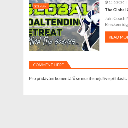
ř
15.6.2026
GÓLMANI
The Global 
í
Join Coach 
Breckenridge
s
READ MO
p
ě
COMMENT HERE
v
Pro přidávání komentářů se musíte nejdříve
přihlásit
.
e
k