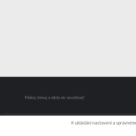
Makej, trénuj a nikdy nic nevzdávej!
K ukládání nastavení a správnému
© 2026 Hokejovytrener.cz | Tréninkové tipy, videa a hoke
Theme :
VMagazine Lite