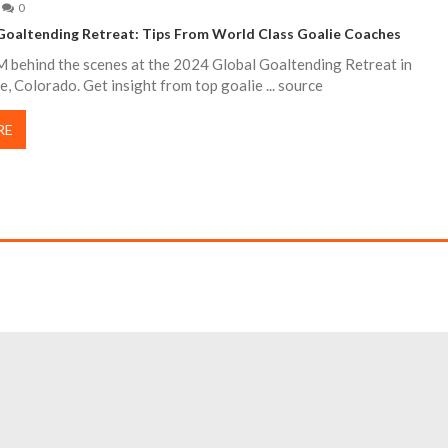
0
Goaltending Retreat: Tips From World Class Goalie Coaches
M behind the scenes at the 2024 Global Goaltending Retreat in
, Colorado. Get insight from top goalie ... source
RE