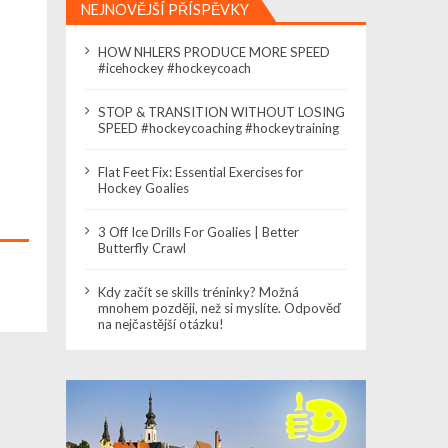
NEJNOVĚJŠÍ PŘÍSPĚVKY
HOW NHLERS PRODUCE MORE SPEED
#icehockey #hockeycoach
STOP & TRANSITION WITHOUT LOSING
SPEED #hockeycoaching #hockeytraining
Flat Feet Fix: Essential Exercises for
Hockey Goalies
3 Off Ice Drills For Goalies | Better
Butterfly Crawl
Kdy začít se skills tréninky? Možná
mnohem později, než si myslíte. Odpověď
na nejčastější otázku!