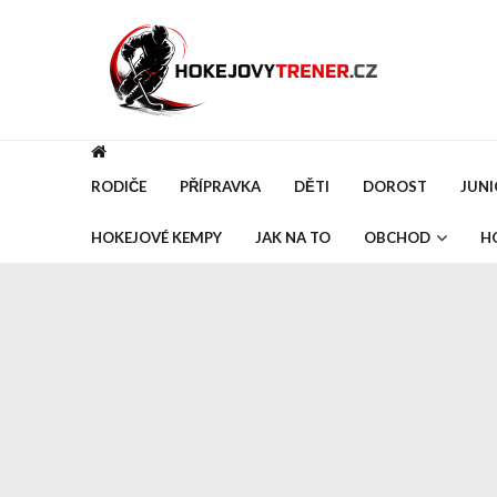
Skip
Skip
to
to
navigation
content
Hokejovytrener.cz
Tréninkové metody a trénování v hokeji
RODIČE
PŘÍPRAVKA
DĚTI
DOROST
JUNI
HOKEJOVÉ KEMPY
JAK NA TO
OBCHOD
H