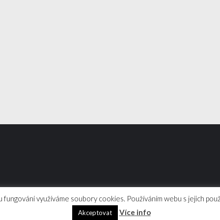
 fungování využíváme soubory cookies. Používáním webu s jejich použ
jové dovednosti | WordPress
Více info
Akceptovat