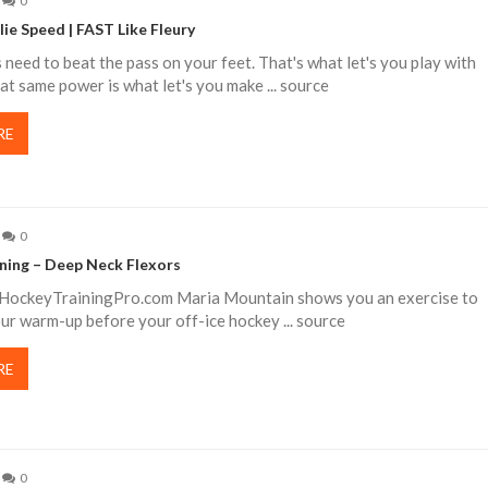
0
ie Speed | FAST Like Fleury
s need to beat the pass on your feet. That's what let's you play with
at same power is what let's you make ... source
RE
0
ning – Deep Neck Flexors
HockeyTrainingPro.com Maria Mountain shows you an exercise to
our warm-up before your off-ice hockey ... source
RE
0