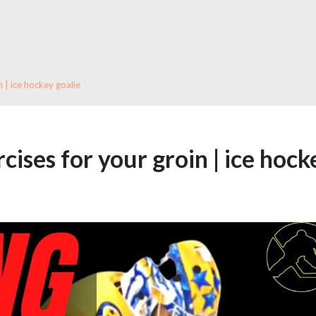
 | ice hockey goalie
cises for your groin | ice hock