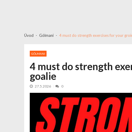
Úvod
Gólmani
4 must do strength exercises for your groin
GÓLMANI
4 must do strength exer
goalie
27.5.2026
0